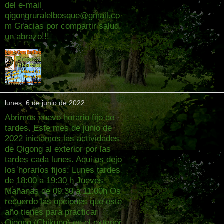
del e-mail
qigongruralelbosque@gmail.co
m Gracias por compartir salud,
un abrazo!!!
lunes, 6 de junio de 2022
Abrimos nuevo horario fijo de
tardes. Este mes de junio de
2022 iniciamos las actividades
de Qigong al exterior por las
tardes cada lunes. Aqui os dejo
los horarios fijos: Lunes tardes
de 18:00 a 19:30 h Jueves
Mañanas de 09:30 a 11:00h Os
recuerdo las opciones que este
año tienes para practicar
Qigong (Chikung) en el exterior