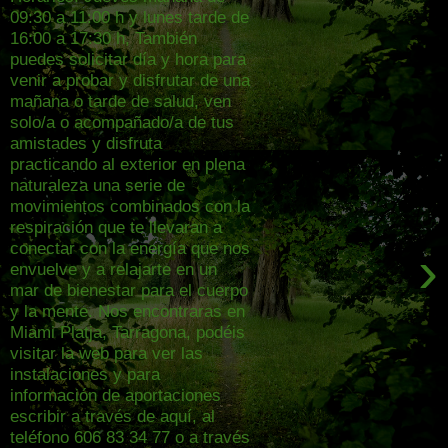
09:30 a 11:00 h y lunes tarde de
16:00 a 17:30 h, También
puedes solicitar día y hora para
venir a probar y disfrutar de una
mañana o tarde de salud, ven
solo/a o acompañado/a de tus
amistades y disfruta
practicando al exterior en plena
naturaleza una serie de
movimientos combinados con la
respiración que te llevaran a
conectar con la energía que nos
›
envuelve y a relajarte en un
mar de bienestar para el cuerpo
y la mente. Nos encontraras en
Miami Platja, Tarragona, podéis
visitar la web para ver las
instalaciones y para
información de aportaciones
escribir a través de aquí, al
teléfono 606 83 34 77 o a través