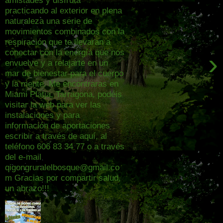
practicando al exterior en plena
naturaleza una serie de
movimientos combinados con la
respiración que te llevaran a
conectar con la energía que nos
›
envuelve y a relajarte en un
mar de bienestar para el cuerpo
y la mente. Me encontraras en
Miami Platja, Tarragona, podéis
visitar la web para ver las
instalaciones y para
información de aportaciones
escribir a través de aquí, al
teléfono 606 83 34 77 o a través
del e-mail
qigongruralelbosque@gmail.co
m Gracias por compartir salud,
un abrazo!!!