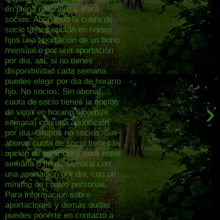
en plena naturaleza. Para
socios: Abonando la cuota de
socio tienes opción en horios
fijos una aportación de un bono
mensual o por una aportación
por dia, asi, si no tienes
disponibilidad cada semana
puedes elegir por dia de horario
fijo. No socios: Sin abonar
cuota de socio tienes la opción
›
de venir en horario fijo(entre
semana) con una aportación
por dia. Grupos no socios: Sin
abonar cuota de socio tienes la
opción de eligir dia y hora entre
semana o fin de semana con
una aportación por dia, con un
mínimo de cuatro personas.
Para información sobre
aportaciones y demás dudas
puedes ponerte en contacto a