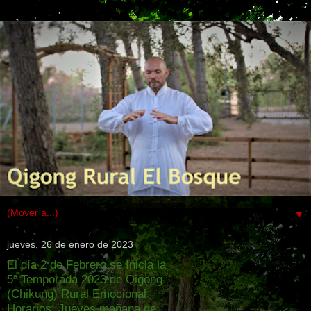
▼
jueves, 26 de enero de 2023
El día 2 de Febrero se Inicia la
5ª Temporada 2023 de Qigong
(Chikung) Rural Emocional
Horarios: Jueves mañana de