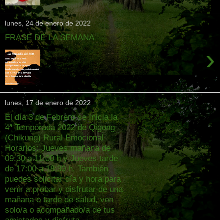
lunes, 24 de enero de 2022
FRASE DE LA SEMANA
›
lunes, 17 de enero de 2022
El día 3 de Febrero se Inicia la
4ª Temporada 2022 de Qigong
(Chikung) Rural Emocional
Horarios: Jueves mañana de
09:30 a 11:00 h y Jueves tarde
de 17:00 a 18:30 h, También
puedes solicitar día y hora para
venir a probar y disfrutar de una
mañana o tarde de salud, ven
solo/a o acompañado/a de tus
amistades y disfruta