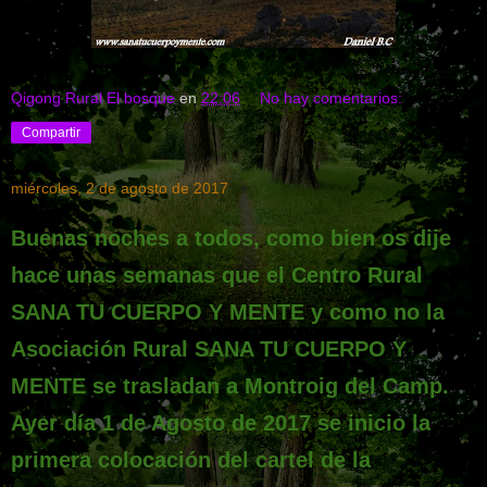
Qigong Rural El bosque
en
22:06
No hay comentarios:
Compartir
miércoles, 2 de agosto de 2017
Buenas noches a todos, como bien os dije
hace unas semanas que el Centro Rural
SANA TU CUERPO Y MENTE y como no la
Asociación Rural SANA TU CUERPO Y
MENTE se trasladan a Montroig del Camp.
Ayer día 1 de Agosto de 2017 se inicio la
primera colocación del cartel de la