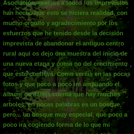
Asociación, gracias a todos los imprevistos
han hecho que esto se hiciera realidad, con
mucho orgullo y agradecimiento por los
esfuerzos que he tenido desde la decisión
imprevista de abandonar el antiguo centro
rural aquí os dejo una muestra del inicio de
una nueva etapa y como no del crecimiento
que esto conlleva. Como veréis en las pocas
fotos y que poco a poco iré ampliando el
álbum, os daréis cuenta que hay muchos
arboles, en pocas palabras es un bosque,
pero... un bosque muy especial, que poco a
poco ira cogiendo forma de lo que mi