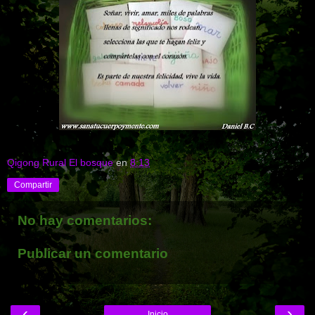
Qigong Rural El bosque
en
8:13
Compartir
No hay comentarios:
Publicar un comentario
‹
›
Inicio