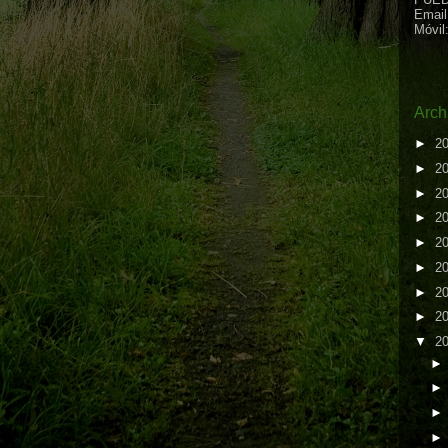
Email
Móvil
Arch
►
2
►
2
►
2
►
2
►
2
►
2
►
2
►
2
▼
2