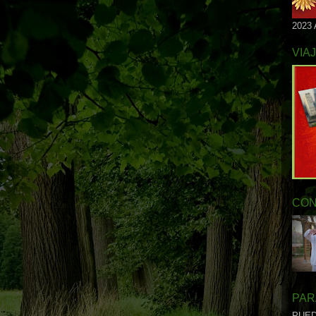
2023
VIA
CON
PAR
PUED