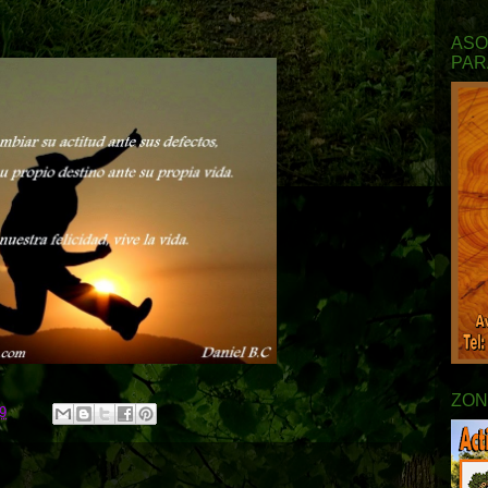
ASO
PAR
ZON
9