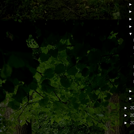
►
2
►
2
►
2