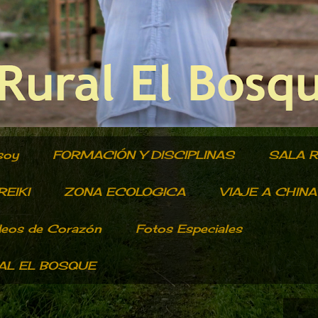
soy
FORMACIÓN Y DISCIPLINAS
SALA 
EIKI
ZONA ECOLOGICA
VIAJE A CHINA
deos de Corazón
Fotos Especiales
RAL EL BOSQUE