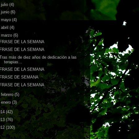
►
julio
(4)
►
junio
(6)
►
mayo
(4)
►
abril
(4)
▼
marzo
(6)
FRASE DE LA SEMANA
FRASE DE LA SEMANA
Tras más de diez años de dedicación a las
terapias...
FRASE DE LA SEMANA
FRASE DE SEMANA
FRASE DE LA SEMANA
►
febrero
(5)
►
enero
(3)
014
(42)
013
(76)
012
(100)