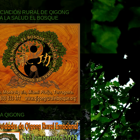
CIACIÓN RURAL DE QIGONG
A LA SALUD EL BOSQUE
A QIGONG