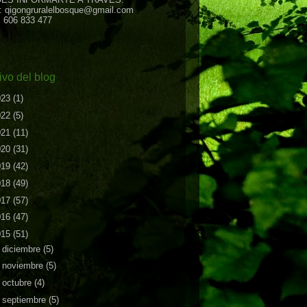
: qigongruralelbosque@gmail.com
: 606 833 477
ivo del blog
023
(1)
022
(5)
021
(11)
020
(31)
019
(42)
018
(49)
017
(57)
016
(47)
015
(51)
►
diciembre
(5)
►
noviembre
(5)
►
octubre
(4)
►
septiembre
(5)