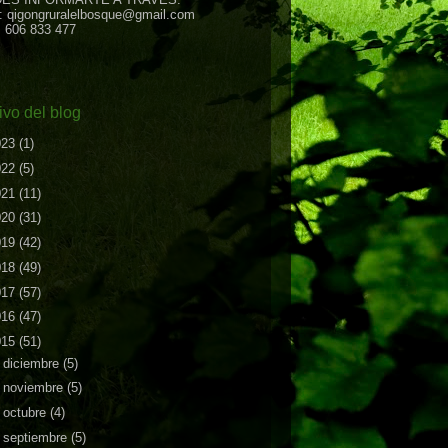
: qigongruralelbosque@gmail.com
: 606 833 477
ivo del blog
023
(1)
022
(5)
021
(11)
020
(31)
019
(42)
018
(49)
017
(57)
016
(47)
015
(51)
►
diciembre
(5)
►
noviembre
(5)
►
octubre
(4)
▼
septiembre
(5)