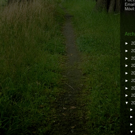
Email
Móvil
Arch
►
2
►
2
►
2
►
2
►
2
►
2
►
2
►
2
▼
2