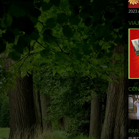
2023
VIA
CON
PAR
PUED