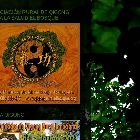
CIACIÓN RURAL DE QIGONG
A LA SALUD EL BOSQUE
A QIGONG