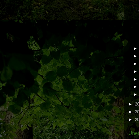
►
2
►
2
►
2
Une