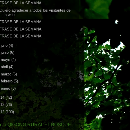
FRASE DE LA SEMANA
Quiero agradecer a todos los visitantes de
la web ...
FRASE DE LA SEMANA
FRASE DE LA SEMANA
FRASE DE LA SEMANA
►
julio
(4)
►
junio
(6)
►
mayo
(4)
►
abril
(4)
►
marzo
(6)
►
febrero
(5)
►
enero
(3)
014
(42)
013
(76)
012
(100)
te a QIGONG RURAL EL BOSQUE