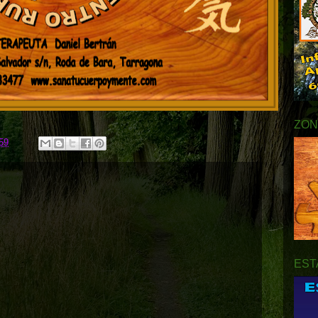
ZON
59
EST