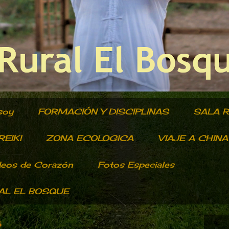
soy
FORMACIÓN Y DISCIPLINAS
SALA 
EIKI
ZONA ECOLOGICA
VIAJE A CHINA
deos de Corazón
Fotos Especiales
RAL EL BOSQUE
5