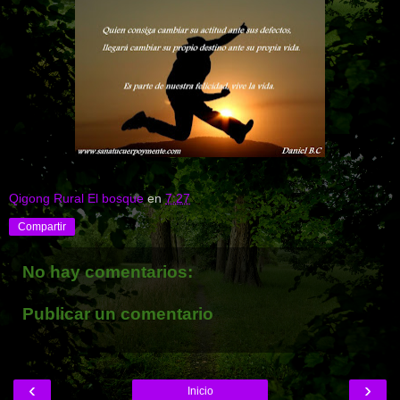
Qigong Rural El bosque
en
7:27
Compartir
No hay comentarios:
Publicar un comentario
‹
›
Inicio