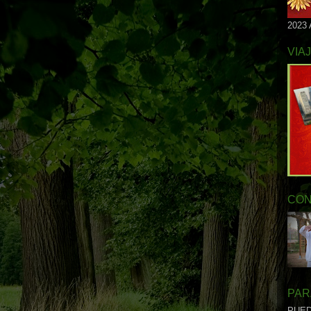
2023
VIA
CON
PAR
PUED