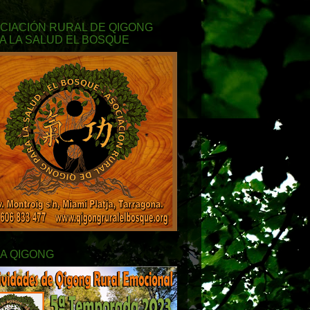
CIACIÓN RURAL DE QIGONG
A LA SALUD EL BOSQUE
A QIGONG