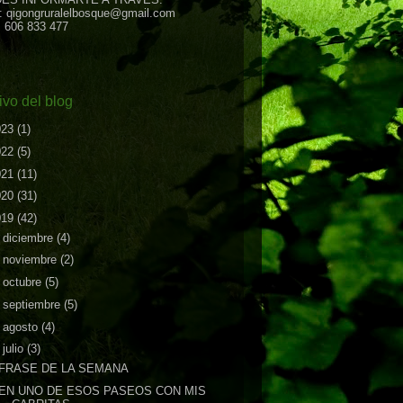
: qigongruralelbosque@gmail.com
: 606 833 477
ivo del blog
023
(1)
022
(5)
021
(11)
020
(31)
019
(42)
►
diciembre
(4)
►
noviembre
(2)
►
octubre
(5)
►
septiembre
(5)
►
agosto
(4)
▼
julio
(3)
FRASE DE LA SEMANA
EN UNO DE ESOS PASEOS CON MIS