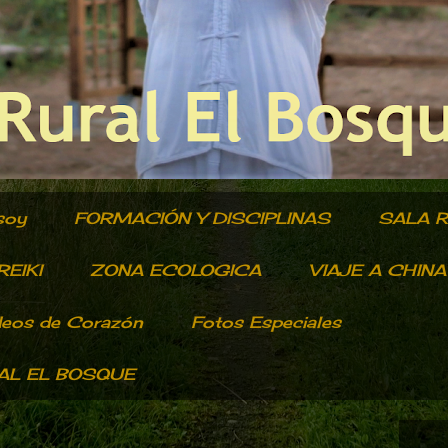
soy
FORMACIÓN Y DISCIPLINAS
SALA 
EIKI
ZONA ECOLOGICA
VIAJE A CHINA
deos de Corazón
Fotos Especiales
RAL EL BOSQUE