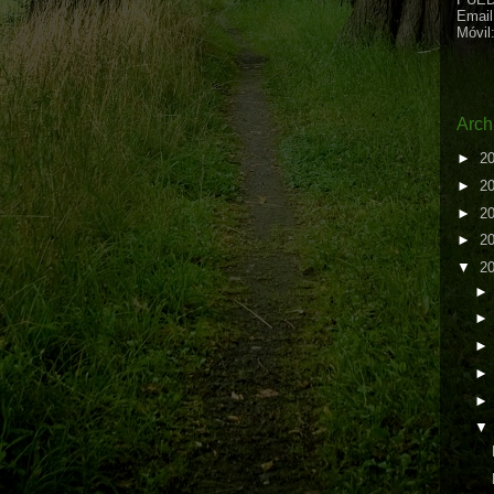
Email
Móvil
Arch
►
2
►
2
►
2
►
2
▼
2