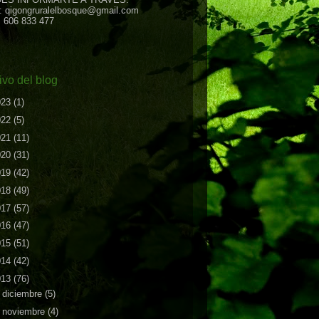
: qigongruralelbosque@gmail.com
: 606 833 477
ivo del blog
023
(1)
022
(5)
021
(11)
020
(31)
019
(42)
018
(49)
017
(57)
016
(47)
015
(51)
014
(42)
013
(76)
►
diciembre
(5)
►
noviembre
(4)