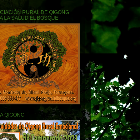
CIACIÓN RURAL DE QIGONG
A LA SALUD EL BOSQUE
A QIGONG