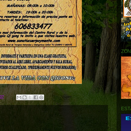
ZON
:07
EST