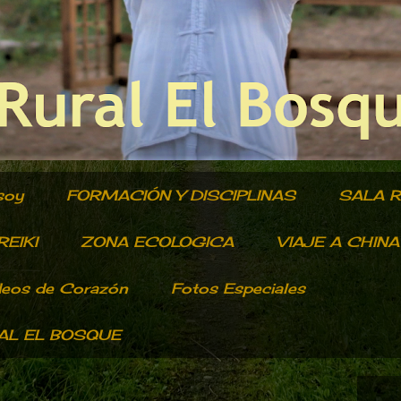
soy
FORMACIÓN Y DISCIPLINAS
SALA 
EIKI
ZONA ECOLOGICA
VIAJE A CHINA
deos de Corazón
Fotos Especiales
RAL EL BOSQUE