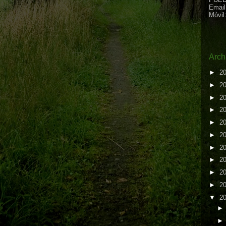
Email
Móvil
Arch
►
2
►
2
►
2
►
2
►
2
►
2
►
2
►
2
►
2
►
2
▼
2