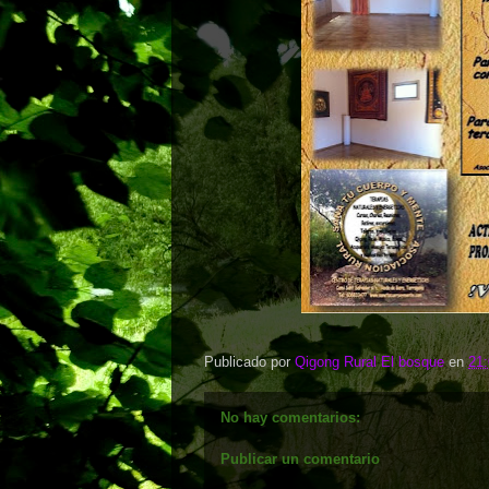
Publicado por
Qigong Rural El bosque
en
21
No hay comentarios:
Publicar un comentario