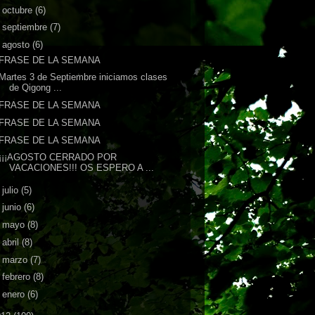
►
octubre
(6)
►
septiembre
(7)
▼
agosto
(6)
FRASE DE LA SEMANA
Martes 3 de Septiembre iniciamos clases
de Qigong ...
FRASE DE LA SEMANA
FRASE DE LA SEMANA
FRASE DE LA SEMANA
¡¡¡AGOSTO CERRADO POR
VACACIONES!!! OS ESPERO A ...
►
julio
(5)
►
junio
(6)
►
mayo
(8)
►
abril
(8)
►
marzo
(7)
►
febrero
(8)
►
enero
(6)